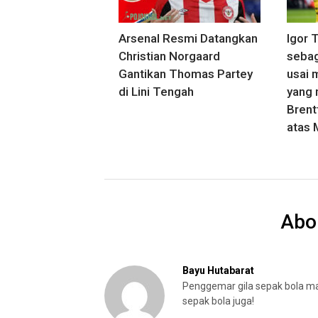
Arsenal Resmi Datangkan
Igor T
Christian Norgaard
sebag
Gantikan Thomas Partey
usai 
di Lini Tengah
yang 
Brent
atas 
Abo
Bayu Hutabarat
Penggemar gila sepak bola manc
sepak bola juga!