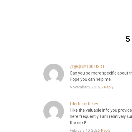
5
注册获取100 USDT
Can you be more specific about the
Hope you can help me.
November 25, 2025
Reply
fdertolmrtokev
I like the valuable info you provid
here frequently. I am relatively sur
the next!
February 10, 2026
Reply