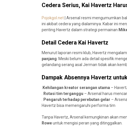
Cedera Serius, Kai Havertz Har
Pojokgol.net
| Arsenal resmi mengumumkan b
ini akibat cedera yang dialaminya. Kabar ini me
penting Havertz dalam strategi permainan
Mike
Detail Cedera Kai Havertz
Menurut laporan resmi klub, Havertz mengalam
panjang
. Meski belum ada detail spesifik men
gelandang serang asal Jerman tidak akan kem
Dampak Absennya Havertz untuk
.
Kehilangan kreator serangan utama
– Havert
.
Rotasi tim terganggu
– Arsenal harus menca
.
Pengaruh terhadap perebutan gelar
– Arsenal
Havertz bisa memengaruhi performa tim
Tanpa Havertz, Arsenal kemungkinan akan me
Rowe
untuk mengisi peran yang ditinggalkan.