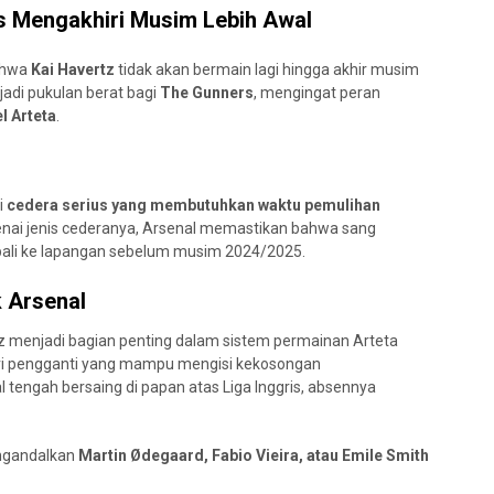
us Mengakhiri Musim Lebih Awal
ahwa
Kai Havertz
tidak akan bermain lagi hingga akhir musim
njadi pukulan berat bagi
The Gunners
, mengingat peran
l Arteta
.
i
cedera serius yang membutuhkan waktu pemulihan
genai jenis cederanya, Arsenal memastikan bahwa sang
bali ke lapangan sebelum musim 2024/2025.
 Arsenal
z menjadi bagian penting dalam sistem permainan Arteta
ri pengganti yang mampu mengisi kekosongan
 tengah bersaing di papan atas Liga Inggris, absennya
ngandalkan
Martin Ødegaard, Fabio Vieira, atau Emile Smith