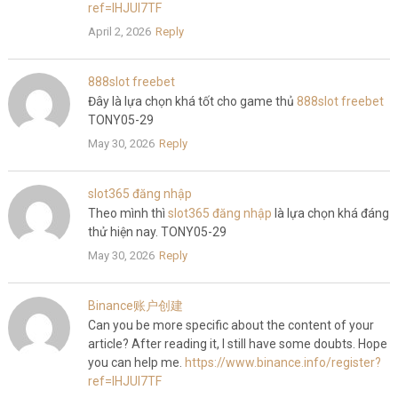
ref=IHJUI7TF
April 2, 2026
Reply
888slot freebet
Đây là lựa chọn khá tốt cho game thủ
888slot freebet
TONY05-29
May 30, 2026
Reply
slot365 đăng nhập
Theo mình thì
slot365 đăng nhập
là lựa chọn khá đáng
thử hiện nay. TONY05-29
May 30, 2026
Reply
Binance账户创建
Can you be more specific about the content of your
article? After reading it, I still have some doubts. Hope
you can help me.
https://www.binance.info/register?
ref=IHJUI7TF