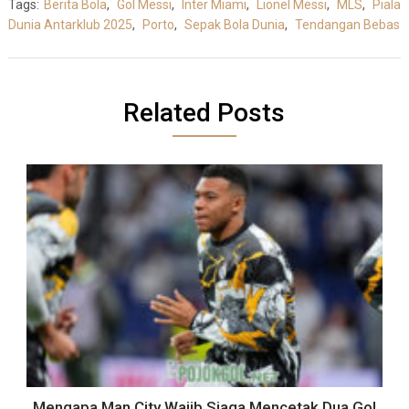
Tags:
Berita Bola
,
Gol Messi
,
Inter Miami
,
Lionel Messi
,
MLS
,
Piala
Dunia Antarklub 2025
,
Porto
,
Sepak Bola Dunia
,
Tendangan Bebas
Related Posts
Mengapa Man City Wajib Siaga Mencetak Dua Gol