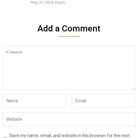
May 31, 2026
Reply
Add a Comment
Save my name, email, and website in this browser for the next