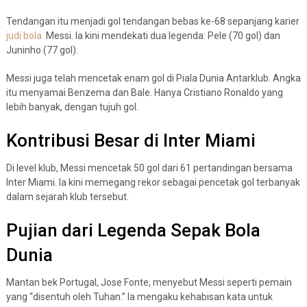
Tendangan itu menjadi gol tendangan bebas ke-68 sepanjang karier
judi bola
Messi. Ia kini mendekati dua legenda: Pele (70 gol) dan
Juninho (77 gol).
Messi juga telah mencetak enam gol di Piala Dunia Antarklub. Angka
itu menyamai Benzema dan Bale. Hanya Cristiano Ronaldo yang
lebih banyak, dengan tujuh gol.
Kontribusi Besar di Inter Miami
Di level klub, Messi mencetak 50 gol dari 61 pertandingan bersama
Inter Miami. Ia kini memegang rekor sebagai pencetak gol terbanyak
dalam sejarah klub tersebut.
Pujian dari Legenda Sepak Bola
Dunia
Mantan bek Portugal, Jose Fonte, menyebut Messi seperti pemain
yang “disentuh oleh Tuhan.” Ia mengaku kehabisan kata untuk