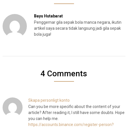
Bayu Hutabarat
Penggemar gila sepak bola manca negara, ikutin
artikel saya secara tidak langsung jadi gila sepak
bola juga!
4 Comments
Skapa personligt konto
Can you be more specific about the content of your
article? After reading it, I still have some doubts. Hope
you can help me.
https://accounts.binance.com/register-person?