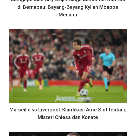
di Bernabeu: Bayang-Bayang Kylian Mbappe
Menanti
Marseille vs Liverpool: Klarifikasi Arne Slot tentang
Misteri Chiesa dan Konate