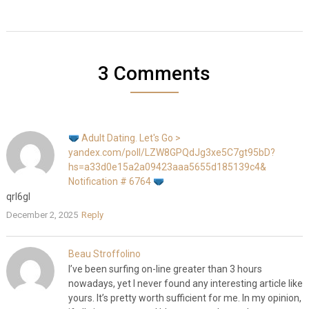
3 Comments
Adult Dating. Let's Go >
yandex.com/poll/LZW8GPQdJg3xe5C7gt95bD?
hs=a33d0e15a2a09423aaa5655d185139c4&
Notification # 6764
qrl6gl
December 2, 2025
Reply
Beau Stroffolino
I’ve been surfing on-line greater than 3 hours
nowadays, yet I never found any interesting article like
yours. It’s pretty worth sufficient for me. In my opinion,