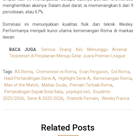
menghentikan aksinya. Dalam duel darat, ia memenangkan 6 dari 9
percobaan, atau 67%.
Dominasi ini menunjukkan kualitas fisik dan teknik Wesley.
Performanya menjadi kunci utama kemenangan Roma di markas
lawan.
BACA JUGA
:
Semua Orang Kini Menunggu Arsenal
Terpeleset di Perjalanan Menuju Gelar Juara Premier League
Tags:
AS Roma
,
Cremonese vs Roma
,
Evan Ferguson
,
Gol Roma
,
Hasil Pertandingan Serie A
,
Highlight Serie A
,
Kemenangan Roma
,
Man of the Match
,
Matias Soule
,
Pemain Terbaik Roma
,
Pertandingan Sepak Bola Italia
,
pojokgol.net
,
Scudetto
2025/2026
,
Serie A 2025/2026
,
Statistik Pemain
,
Wesley Franca
Related Posts