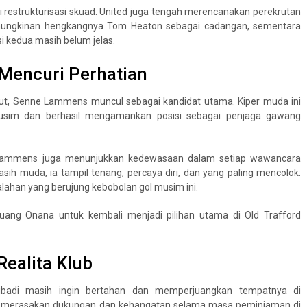
i restrukturisasi skuad. United juga tengah merencanakan perekrutan
emungkinan hengkangnya Tom Heaton sebagai cadangan, sementara
si kedua masih belum jelas.
encuri Perhatian
but, Senne Lammens muncul sebagai kandidat utama. Kiper muda ini
musim dan berhasil mengamankan posisi sebagai penjaga gawang
, Lammens juga menunjukkan kedewasaan dalam setiap wawancara
sih muda, ia tampil tenang, percaya diri, dan yang paling mencolok:
lahan yang berujung kebobolan gol musim ini.
eluang Onana untuk kembali menjadi pilihan utama di Old Trafford
Realita Klub
ibadi masih ingin bertahan dan memperjuangkan tempatnya di
u merasakan dukungan dan kehangatan selama masa peminjaman di