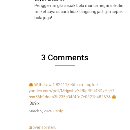
Penggemar gila sepak bola manca negara, ikutin
artikel saya secara tidak langsung jadi gila sepak
bola juga!
3 Comments
Withdraw 1.824118 Bitcoin. Log In >
yandex.com/poll/MHjpsbzYiRKpBEU48DzHgH?
hs=56b0dadb3b235c34f4fe7e0821b48367&
i3u9lx
March 9, 2026
Reply
drover sointeru