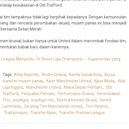
natap kesuksesan di Old Trafford.
nal tim tampaknya tidak lagi berpihak kepadanya. Dengan kemunculan
wang dan rencana perombakan skuad, musim panas ini bisa menjadi
a bersama Setan Merah.
omen krusial, bukan hanya untuk United dalam merombak fondasi tim,
enentukan babak baru dalam kariernya.
r League Menyerbu 16 Besar Liga Champions — Superioritas yang
Tags:
Altay Bayindir
,
Andre Onana
,
Berita Sepak Bola
,
Bursa
transfer musim panas
,
Kiper Manchester United
,
Kiper Muda
,
Klub
Liga Inggris
,
Manchester United
,
Masa Depan Pemain.
,
Old
Trafford
,
Penjualan Pemain
,
Performansi Onana
,
Perombakan
Tim
,
pojokgol
,
pojokgol.net
,
Restrukturisasi Skuad
,
Senne
Lammens
,
Strategi Tim Manchester United
,
Tom Heaton
,
Trabzonspor
,
Transfer Kiper
,
Transfer Premier League