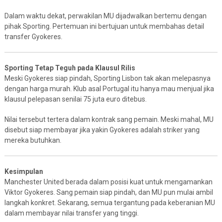
Dalam waktu dekat, perwakilan MU dijadwalkan bertemu dengan
pihak Sporting. Pertemuan ini bertujuan untuk membahas detail
transfer Gyokeres.
Sporting Tetap Teguh pada Klausul Rilis
Meski Gyokeres siap pindah, Sporting Lisbon tak akan melepasnya
dengan harga murah. Klub asal Portugal itu hanya mau menjual jika
klausul pelepasan senilai 75 juta euro ditebus.
Nilai tersebut tertera dalam kontrak sang pemain. Meski mahal, MU
disebut siap membayar jika yakin Gyokeres adalah striker yang
mereka butuhkan.
Kesimpulan
Manchester United berada dalam posisi kuat untuk mengamankan
Viktor Gyokeres. Sang pemain siap pindah, dan MU pun mulai ambil
langkah konkret. Sekarang, semua tergantung pada keberanian MU
dalam membayar nilai transfer yang tinggi.