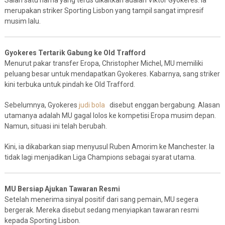
merupakan striker Sporting Lisbon yang tampil sangat impresif
musim lalu.
Gyokeres Tertarik Gabung ke Old Trafford
Menurut pakar transfer Eropa, Christopher Michel, MU memiliki
peluang besar untuk mendapatkan Gyokeres. Kabarnya, sang striker
kini terbuka untuk pindah ke Old Trafford.
Sebelumnya, Gyokeres
judi bola
disebut enggan bergabung. Alasan
utamanya adalah MU gagal lolos ke kompetisi Eropa musim depan.
Namun, situasi ini telah berubah.
Kini, ia dikabarkan siap menyusul Ruben Amorim ke Manchester. Ia
tidak lagi menjadikan Liga Champions sebagai syarat utama.
MU Bersiap Ajukan Tawaran Resmi
Setelah menerima sinyal positif dari sang pemain, MU segera
bergerak. Mereka disebut sedang menyiapkan tawaran resmi
kepada Sporting Lisbon.