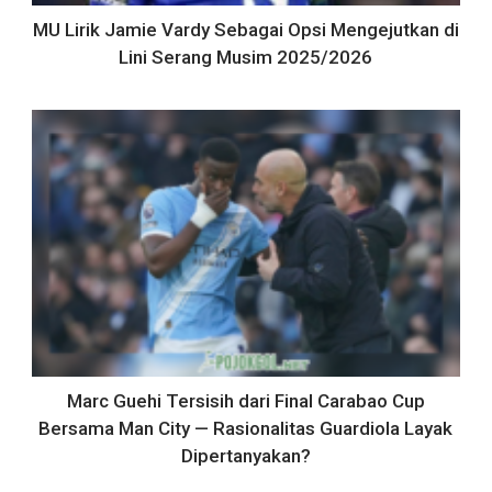
MU Lirik Jamie Vardy Sebagai Opsi Mengejutkan di
Lini Serang Musim 2025/2026
Marc Guehi Tersisih dari Final Carabao Cup
Bersama Man City — Rasionalitas Guardiola Layak
Dipertanyakan?