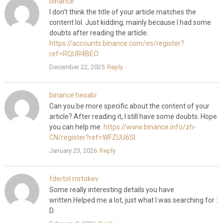
binance
I don’t think the title of your article matches the
content lol. Just kidding, mainly because I had some
doubts after reading the article.
https://accounts.binance.com/es/register?
ref=RQUR4BEO
December 22, 2025
Reply
binance hesabi
Can you be more specific about the content of your
article? After reading it, I still have some doubts. Hope
you can help me.
https://www.binance.info/zh-
CN/register?ref=WFZUU6SI
January 23, 2026
Reply
fdertol mrtokev
Some really interesting details you have
written.Helped me a lot, just what I was searching for :
D.