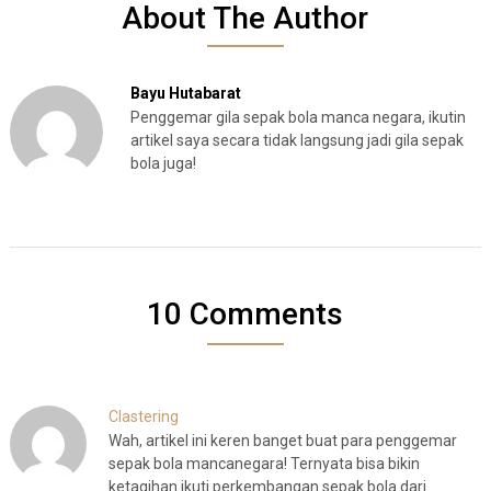
About The Author
Bayu Hutabarat
Penggemar gila sepak bola manca negara, ikutin
artikel saya secara tidak langsung jadi gila sepak
bola juga!
10 Comments
Clastering
Wah, artikel ini keren banget buat para penggemar
sepak bola mancanegara! Ternyata bisa bikin
ketagihan ikuti perkembangan sepak bola dari