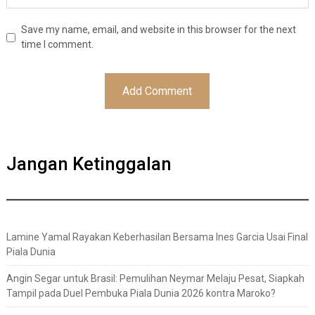
Save my name, email, and website in this browser for the next
time I comment.
Jangan Ketinggalan
Lamine Yamal Rayakan Keberhasilan Bersama Ines Garcia Usai Final
Piala Dunia
Angin Segar untuk Brasil: Pemulihan Neymar Melaju Pesat, Siapkah
Tampil pada Duel Pembuka Piala Dunia 2026 kontra Maroko?