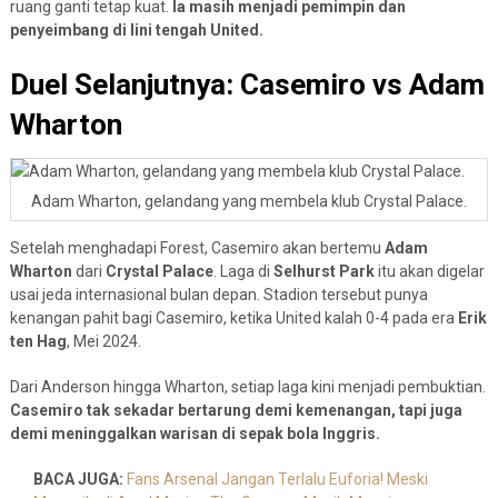
ruang ganti tetap kuat.
Ia masih menjadi pemimpin dan
penyeimbang di lini tengah United.
Duel Selanjutnya: Casemiro vs Adam
Wharton
Adam Wharton, gelandang yang membela klub Crystal Palace.
Setelah menghadapi Forest, Casemiro akan bertemu
Adam
Wharton
dari
Crystal Palace
. Laga di
Selhurst Park
itu akan digelar
usai jeda internasional bulan depan. Stadion tersebut punya
kenangan pahit bagi Casemiro, ketika United kalah 0-4 pada era
Erik
ten Hag
, Mei 2024.
Dari Anderson hingga Wharton, setiap laga kini menjadi pembuktian.
Casemiro tak sekadar bertarung demi kemenangan, tapi juga
demi meninggalkan warisan di sepak bola Inggris.
BACA JUGA:
Fans Arsenal Jangan Terlalu Euforia! Meski