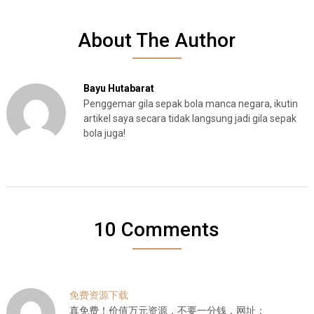
About The Author
Bayu Hutabarat
Penggemar gila sepak bola manca negara, ikutin
artikel saya secara tidak langsung jadi gila sepak
bola juga!
10 Comments
免费资源下载
真免费！价值万元资源，不要一分钱，网址：