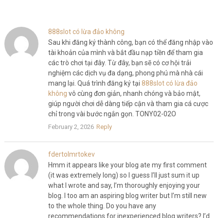
888slot có lừa đảo không
Sau khi đăng ký thành công, bạn có thể đăng nhập vào
tài khoản của mình và bắt đầu nạp tiền để tham gia
các trò chơi tại đây. Từ đây, bạn sẽ có cơ hội trải
nghiệm các dịch vụ đa dạng, phong phú mà nhà cái
mang lại. Quá trình đăng ký tại
888slot có lừa đảo
không
vô cùng đơn giản, nhanh chóng và bảo mật,
giúp người chơi dễ dàng tiếp cận và tham gia cá cược
chỉ trong vài bước ngắn gọn. TONY02-02O
February 2, 2026
Reply
fdertolmrtokev
Hmm it appears like your blog ate my first comment
(it was extremely long) so I guess I’ll just sum it up
what I wrote and say, I’m thoroughly enjoying your
blog. I too am an aspiring blog writer but I’m still new
to the whole thing. Do you have any
recommendations for inexperienced blog writers? I’d