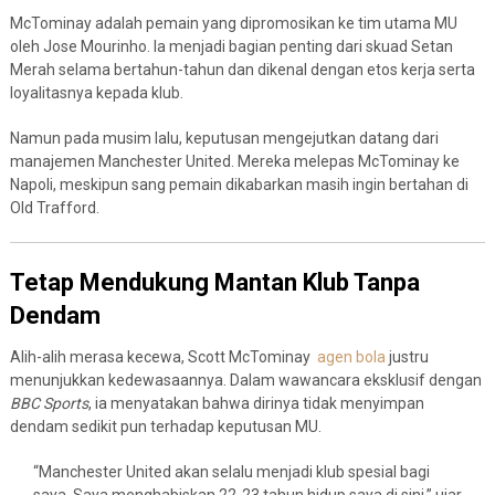
McTominay adalah pemain yang dipromosikan ke tim utama MU
oleh Jose Mourinho. Ia menjadi bagian penting dari skuad Setan
Merah selama bertahun-tahun dan dikenal dengan etos kerja serta
loyalitasnya kepada klub.
Namun pada musim lalu, keputusan mengejutkan datang dari
manajemen Manchester United. Mereka melepas McTominay ke
Napoli, meskipun sang pemain dikabarkan masih ingin bertahan di
Old Trafford.
Tetap Mendukung Mantan Klub Tanpa
Dendam
Alih-alih merasa kecewa, Scott McTominay
agen bola
justru
menunjukkan kedewasaannya. Dalam wawancara eksklusif dengan
BBC Sports
, ia menyatakan bahwa dirinya tidak menyimpan
dendam sedikit pun terhadap keputusan MU.
“Manchester United akan selalu menjadi klub spesial bagi
saya. Saya menghabiskan 22-23 tahun hidup saya di sini,” ujar