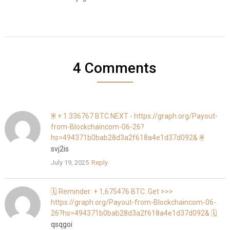
4 Comments
🖲 + 1.336767 BTC.NEXT - https://graph.org/Payout-
from-Blockchaincom-06-26?
hs=494371b0bab28d3a2f618a4e1d37d092& 🖲
svj2is
July 19, 2025
Reply
🗓 Reminder: + 1,675476 BTC. Get >>>
https://graph.org/Payout-from-Blockchaincom-06-
26?hs=494371b0bab28d3a2f618a4e1d37d092& 🗓
qsqgoi