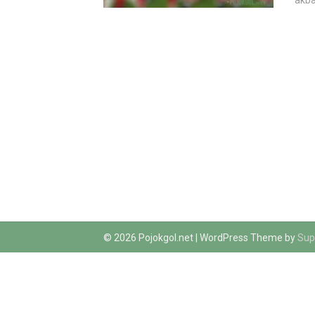
akba
© 2026 Pojokgol.net
| WordPress Theme by
Sup