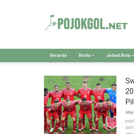
Skip
to
content
Beranda
Berita
Jadwal Bola
Sw
20
Pi
May 
pojo
daft