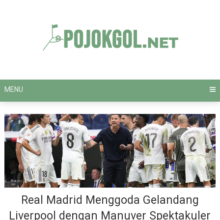
Skip
to
content
MENU
Real Madrid Menggoda Gelandang
Liverpool dengan Manuver Spektakuler