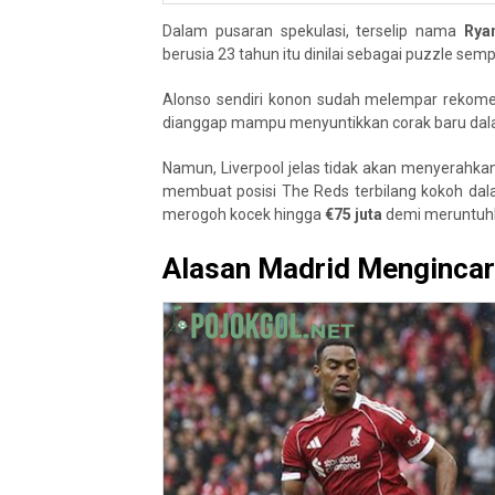
Dalam pusaran spekulasi, terselip nama
Rya
berusia 23 tahun itu dinilai sebagai puzzle s
Alonso sendiri konon sudah melempar rekomend
dianggap mampu menyuntikkan corak baru dalam
Namun, Liverpool jelas tidak akan menyerahkan
membuat posisi The Reds terbilang kokoh dala
merogoh kocek hingga
€75 juta
demi meruntuhk
Alasan Madrid Mengincar