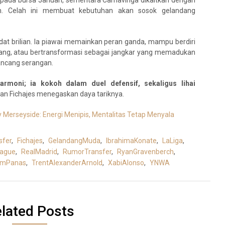
n. Celah ini membuat kebutuhan akan sosok gelandang
didat brilian. Ia piawai memainkan peran ganda, mampu berdiri
ang, atau bertransformasi sebagai jangkar yang memadukan
ncang serangan.
moni; ia kokoh dalam duel defensif, sekaligus lihai
ran Fichajes menegaskan daya tariknya.
 Merseyside: Energi Menipis, Mentalitas Tetap Menyala
sfer
,
Fichajes
,
GelandangMuda
,
IbrahimaKonate
,
LaLiga
,
eague
,
RealMadrid
,
RumorTransfer
,
RyanGravenberch
,
imPanas
,
TrentAlexanderArnold
,
XabiAlonso
,
YNWA
lated Posts