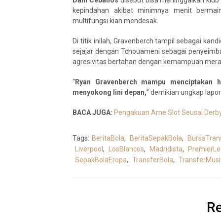
kepindahan akibat minimnya menit bermai
multifungsi kian mendesak.
Di titik inilah, Gravenberch tampil sebagai kan
sejajar dengan Tchouameni sebagai penyeimb
agresivitas bertahan dengan kemampuan mera
“
Ryan Gravenberch mampu menciptakan har
menyokong lini depan,
” demikian ungkap lapo
BACA JUGA:
Pengakuan Arne Slot Seusai Derby
Tags:
BeritaBola
,
BeritaSepakBola
,
BursaTran
Liverpool
,
LosBlancos
,
Madridista
,
PremierL
SepakBolaEropa
,
TransferBola
,
TransferMus
Re