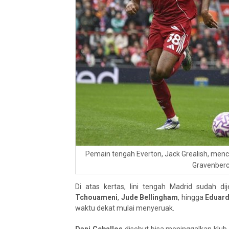
Pemain tengah Everton, Jack Grealish, men
Gravenberc
Di atas kertas, lini tengah Madrid sudah di
Tchouameni
,
Jude Bellingham
, hingga
Eduar
waktu dekat mulai menyeruak.
Dani Ceballos
disebut bisa meninggalkan klub