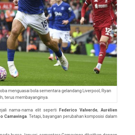
coba menguasai bola sementara gelandang Liverpool, Ryan
h, terus membayanginya.
jejali nama-nama elit seperti
Federico Valverde
,
Aurélien
do Camavinga
. Tetapi, bayangan perubahan komposisi dalam
 pada bursa Januari, sementara Camavinga dikaitkan dengan