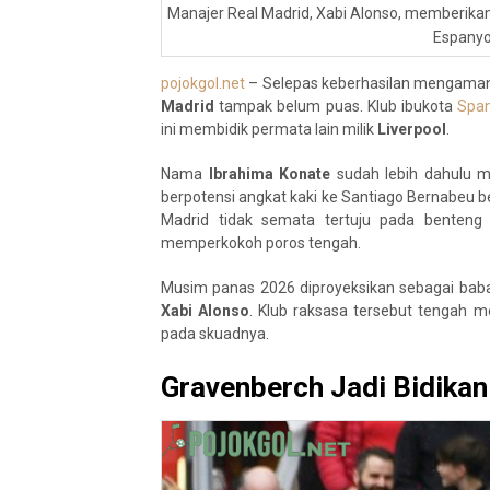
Manajer Real Madrid, Xabi Alonso, memberik
Espanyol
pojokgol.net
– Selepas keberhasilan mengama
Madrid
tampak belum puas. Klub ibukota
Span
ini membidik permata lain milik
Liverpool
.
Nama
Ibrahima Konate
sudah lebih dahulu me
berpotensi angkat kaki ke Santiago Bernabeu 
Madrid tidak semata tertuju pada benteng
memperkokoh poros tengah.
Musim panas 2026 diproyeksikan sebagai babak
Xabi Alonso
. Klub raksasa tersebut tengah 
pada skuadnya.
Gravenberch Jadi Bidika