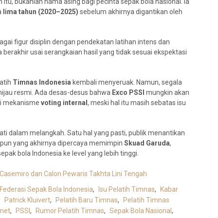
n itu, bukanlah nama asing bagi pecinta sepak bola nasional. Ia
a
lima tahun (2020–2025)
sebelum akhirnya digantikan oleh
ai figur disiplin dengan pendekatan latihan intens dan
berakhir usai serangkaian hasil yang tidak sesuai ekspektasi
latih
Timnas Indonesia
kembali menyeruak. Namun, segala
hijau resmi. Ada desas-desus bahwa
Exco PSSI
mungkin akan
ui mekanisme
voting internal
, meski hal itu masih sebatas isu
ti dalam melangkah. Satu hal yang pasti, publik menantikan
 pun yang akhirnya dipercaya memimpin
Skuad Garuda
,
ak bola Indonesia ke level yang lebih tinggi.
 Casemiro dan Calon Pewaris Takhta Lini Tengah
Federasi Sepak Bola Indonesia
,
Isu Pelatih Timnas
,
Kabar
,
Patrick Kluivert
,
Pelatih Baru Timnas
,
Pelatih Timnas
.net
,
PSSI
,
Rumor Pelatih Timnas
,
Sepak Bola Nasional
,