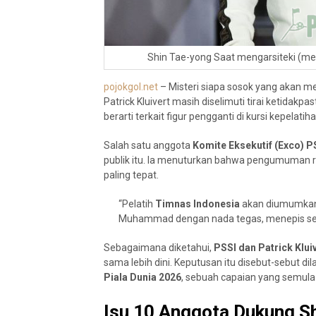
Shin Tae-yong Saat mengarsiteki (mel
pojokgol.net
– Misteri siapa sosok yang akan 
Patrick Kluivert masih diselimuti tirai ketidakpas
berarti terkait figur pengganti di kursi kepelatiha
Salah satu anggota
Komite Eksekutif (Exco) P
publik itu. Ia menuturkan bahwa pengumuman r
paling tepat.
“Pelatih
Timnas Indonesia
akan diumumkan
Muhammad dengan nada tegas, menepis segal
Sebagaimana diketahui,
PSSI dan Patrick Klui
sama lebih dini. Keputusan itu disebut-sebut di
Piala Dunia 2026
, sebuah capaian yang semula 
Isu 10 Anggota Dukung S