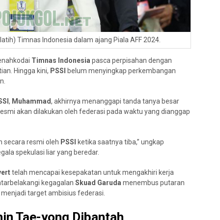
atih) Timnas Indonesia dalam ajang Piala AFF 2024.
menahkodai
Timnas Indonesia
pasca perpisahan dengan
tian. Hingga kini,
PSSI
belum menyingkap perkembangan
n.
SSI
,
Muhammad
, akhirnya menanggapi tanda tanya besar
esmi akan dilakukan oleh federasi pada waktu yang dianggap
 secara resmi oleh
PSSI
ketika saatnya tiba,” ungkap
a spekulasi liar yang beredar.
vert
telah mencapai kesepakatan untuk mengakhiri kerja
latarbelakangi kegagalan
Skuad Garuda
menembus putaran
menjadi target ambisius federasi.
hin Tae-yong Dibantah