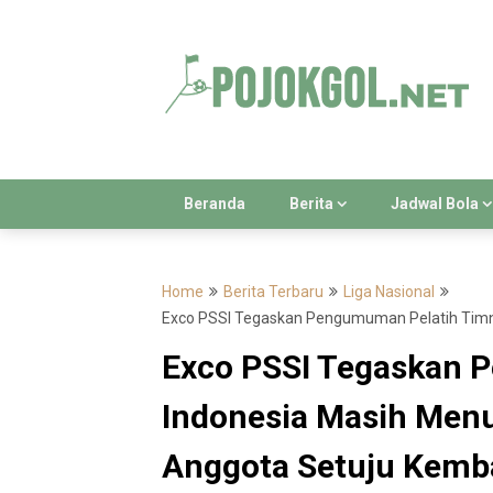
Skip
to
content
Beranda
Berita
Jadwal Bola
Home
Berita Terbaru
Liga Nasional
Exco PSSI Tegaskan Pengumuman Pelatih Timna
Exco PSSI Tegaskan 
Indonesia Masih Menu
Anggota Setuju Kemba