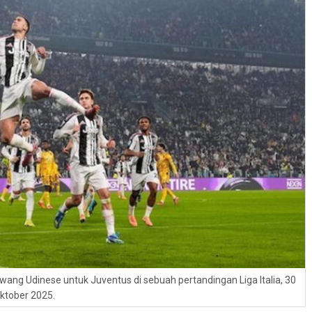
wang Udinese untuk Juventus di sebuah pertandingan Liga Italia, 30
ktober 2025.