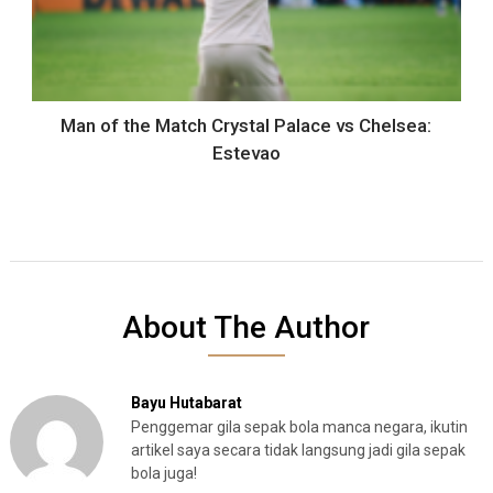
Man of the Match Crystal Palace vs Chelsea:
Estevao
About The Author
Bayu Hutabarat
Penggemar gila sepak bola manca negara, ikutin
artikel saya secara tidak langsung jadi gila sepak
bola juga!