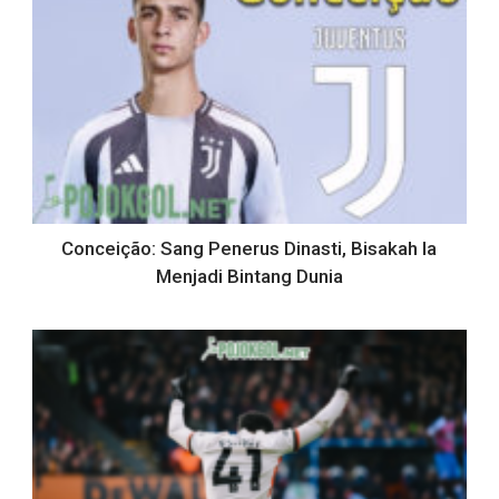
Conceição: Sang Penerus Dinasti, Bisakah Ia
Menjadi Bintang Dunia