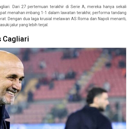
gliari. Dari 27 pertemuan terakhir di Serie A, mereka hanya sekali
pat menahan imbang 1-1 dalam lawatan terakhir, performa tandang
berat. Dengan dua laga krusial melawan AS Roma dan Napoli menanti,
ki jalur yang lebih terjal.
 Cagliari