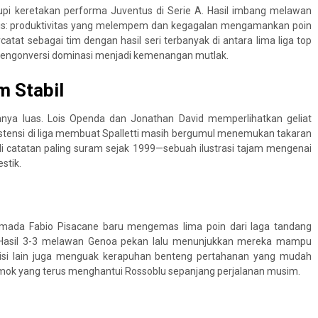
pi keretakan performa Juventus di Serie A. Hasil imbang melawan
nis: produktivitas yang melempem dan kegagalan mengamankan poin
at sebagai tim dengan hasil seri terbanyak di antara lima liga top
ngonversi dominasi menjadi kemenangan mutlak.
m Stabil
hnya luas. Lois Openda dan Jonathan David memperlihatkan geliat
sistensi di liga membuat Spalletti masih bergumul menemukan takaran
adi catatan paling suram sejak 1999—sebuah ilustrasi tajam mengenai
stik.
rmada Fabio Pisacane baru mengemas lima poin dari laga tandang
i. Hasil 3-3 melawan Genoa pekan lalu menunjukkan mereka mampu
isi lain juga menguak kerapuhan benteng pertahanan yang mudah
mok yang terus menghantui Rossoblu sepanjang perjalanan musim.