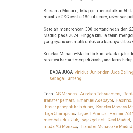
Bersama Monaco, Mbappe mencatatkan 60 lag
masif ke PSG senilai 180 juta euro, rekor penjua
Setelah menorehkan 308 pertandingan dan 2
Madrid pada 2024. Hingga kini, ia telah meng
yang nyaris sinematik untuk era barunya di Los 
Koneksi Monaco–Madrid bukan sekadar jalur tran
reputasi bertaut menjadi kisah yang terus hidu
BACA JUGA
:
Vinicius Junior dan Jude Belli
sebagai Tameng
Tags:
AS Monaco
,
Aurelien Tchouameni
,
Berit
transfer pemain
,
Emanuel Adebayor
,
Fabinho
,
Karier pesepak bola dunia
,
Koneksi Monaco Ma
Liga Champions
,
Ligue 1 Prancis
,
Pemain AS
membela dua klub
,
pojokgol.net
,
Real Madrid
,
muda AS Monaco
,
Transfer Monaco ke Madrid