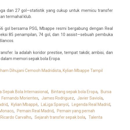
a dan 27 gol—statistik yang cukup untuk memicu transfer
lan termahal klub.
56 gol bersama PSG, Mbappe resmi bergabung dengan Real
oleksi 85 penampilan, 74 gol, dan 10 assist—sebuah pembuka
Blancos.
sfer. Ia adalah koridor prestise, tempat takdir, ambisi, dan
p dalam memori sepak bola Eropa.
ngham Dihujani Cemooh Madridista, Kylian Mbappe Tampil
a Sepak Bola Internasional
,
Bintang sepak bola Eropa
,
Bursa
Fernando Morientes
,
James Rodriguez
,
Javier Saviola
,
drid
,
Kylian Mbappé
,
LaLiga Spanyol
,
Legenda Real Madrid
,
 Monaco
,
Pemain Real Madrid
,
Pemain yang pernah
Ricardo Carvalho
,
Sejarah transfer sepak bola
,
Talenta