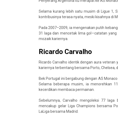
Penyerang Argentina itu merapat ke AS Monaco
Selama kurang lebih satu musim di Ligue 1, S
kontribusinya terasa nyata, meski kisahnya di 
Pada 2007–2009, ia mengenakan putih kebangg
31 laga dan mencetak lima gol—catatan yang
mozaik kariernya.
Ricardo Carvalho
Ricardo Carvalho identik dengan aura veteran 
kariernya terbentang bersama Porto, Chelsea, 
Bek Portugal ini bergabung dengan AS Monaco 
Selama beberapa musim, ia menorehkan 118
kecerdikan membaca permainan.
Sebelumnya, Carvalho mengoleksi 77 laga b
mencakup gelar Liga Champions bersama Por
LaLiga bersama Madrid.