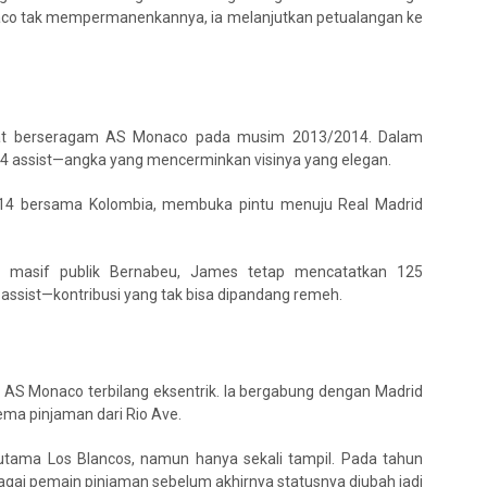
naco tak mempermanenkannya, ia melanjutkan petualangan ke
aat berseragam AS Monaco pada musim 2013/2014. Dalam
14 assist—angka yang mencerminkan visinya yang elegan.
 2014 bersama Kolombia, membuka pintu menuju Real Madrid
si masif publik Bernabeu, James tetap mencatatkan 125
assist—kontribusi yang tak bisa dipandang remeh.
n AS Monaco terbilang eksentrik. Ia bergabung dengan Madrid
ma pinjaman dari Rio Ave.
utama Los Blancos, namun hanya sekali tampil. Pada tahun
gai pemain pinjaman sebelum akhirnya statusnya diubah jadi