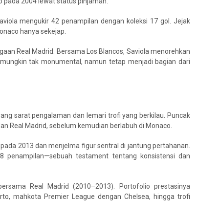
 pada 2004 lewat status pinjaman.
aviola mengukir 42 penampilan dengan koleksi 17 gol. Jejak
Monaco hanya sekejap.
aan Real Madrid. Bersama Los Blancos, Saviola menorehkan
 mungkin tak monumental, namun tetap menjadi bagian dari
yang sarat pengalaman dan lemari trofi yang berkilau. Puncak
dan Real Madrid, sebelum kemudian berlabuh di Monaco.
pada 2013 dan menjelma figur sentral di jantung pertahanan.
 penampilan—sebuah testament tentang konsistensi dan
ersama Real Madrid (2010–2013). Portofolio prestasinya
to, mahkota Premier League dengan Chelsea, hingga trofi