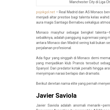
Manchester City di Liga 
pojokgol.net
– Real Madrid dan AS Monaco berd
menjadi altar prestise bagi talenta kelas wahi
aura magis Santiago Bernabeu sekaligus atmosfer
Monaco masyhur sebagai bengkel talenta—t
sebaliknya, adalah panggung supremasi yang m
antara Monaco dan Madrid sering kali bukan se
perjalanan profesional.
Ada figur yang singgah di Monaco demi memat
yang menjadikan klub Prancis tersebut sebagai
Spanyol. Dari predator kotak penalti hingga ar
menyimpan narasi berlapis dan dramatis.
Berikut deretan nama elite yang pernah menye
Javier Saviola
Javier Saviola adalah anomali menarik—perna