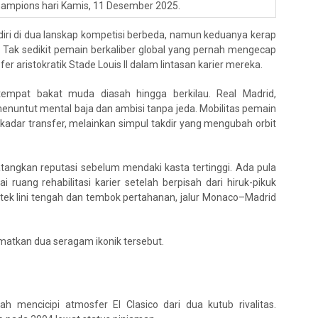
Champions hari Kamis, 11 Desember 2025.
iri di dua lanskap kompetisi berbeda, namun keduanya kerap
d. Tak sedikit pemain berkaliber global yang pernah mengecap
 aristokratik Stade Louis II dalam lintasan karier mereka.
empat bakat muda diasah hingga berkilau. Real Madrid,
enuntut mental baja dan ambisi tanpa jeda. Mobilitas pemain
kadar transfer, melainkan simpul takdir yang mengubah orbit
angkan reputasi sebelum mendaki kasta tertinggi. Ada pula
 ruang rehabilitasi karier setelah berpisah dari hiruk-pikuk
sitek lini tengah dan tembok pertahanan, jalur Monaco–Madrid
matkan dua seragam ikonik tersebut.
h mencicipi atmosfer El Clasico dari dua kutub rivalitas.